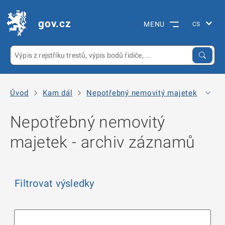
gov.cz
MENU
Úvod
Kam dál
Nepotřebný nemovitý majetek
Arc
Nepotřebný nemovitý
majetek - archiv záznamů
Filtrovat výsledky