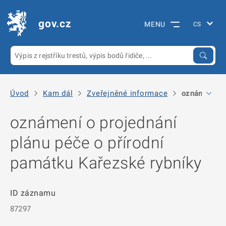
gov.cz
MENU
Úvod
Kam dál
Zveřejněné informace
oznámení o p
oznámení o projednání
plánu péče o přírodní
památku Kařezské rybníky
ID záznamu
87297