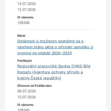
14.07.2026
13.07.2026
108548
Oznámení o možnosti seznámit se s
návrhem plánu péče o přírodní památku U
zvonice na období 2026–2035
Regionální pracoviště Správa CHKO Bílé
Karpaty (Agentura ochrany přírody a
krajiny České republiky)
08.07.2026
13.07.2026
108545