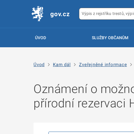
gov.cz
ÚVOD
SLUŽBY OBČANŮM
Úvod
Kam dál
Zveřejněné informace
Oznámení o možnos
přírodní rezervac