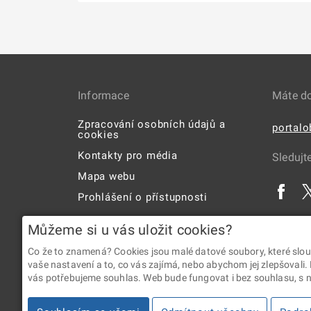
Informace
Máte d
Zpracování osobních údajů a
portal
cookies
Kontakty pro média
Sledujt
Mapa webu
Prohlášení o přístupnosti
Uživatelská příručka
Můžeme si u vás uložit cookies?
Co že to znamená? Cookies jsou malé datové soubory, které slou
vaše nastavení a to, co vás zajímá, nebo abychom jej zlepšovali.
vás potřebujeme souhlas. Web bude fungovat i bez souhlasu, s ní
2026 © Digitální a informační agentura • Informace jsou p