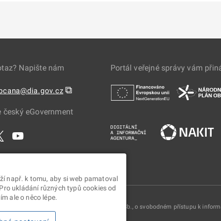
otaz? Napište nám
Portál veřejné správy vám přin
⧉
obcana@dia.gov.cz
e český eGovernment
ží např. k tomu, aby si web pamatoval
 Pro ukládání různých typů cookies od
m ale o něco lépe.
oskytovány v souladu se zákonem č. 106/1999 Sb., o svobodném přístupu k infor