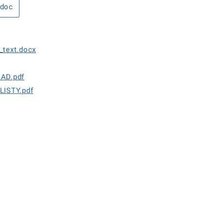
.doc
text.docx
AD.pdf
LISTY.pdf