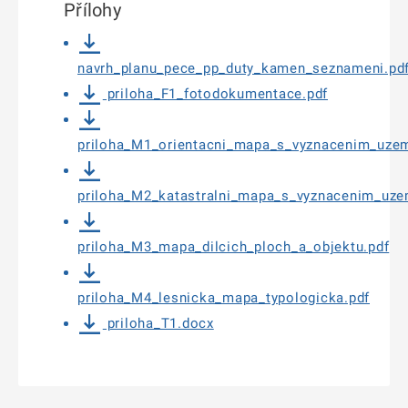
Přílohy
navrh_planu_pece_pp_duty_kamen_seznameni.pd
priloha_F1_fotodokumentace.pdf
priloha_M1_orientacni_mapa_s_vyznacenim_uzem
priloha_M2_katastralni_mapa_s_vyznacenim_uze
priloha_M3_mapa_dilcich_ploch_a_objektu.pdf
priloha_M4_lesnicka_mapa_typologicka.pdf
priloha_T1.docx