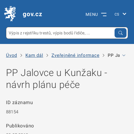
gov.cz
MENU
Úvod
Kam dál
Zveřejněné informace
PP Jalovce u
PP Jalovce u Kunžaku -
návrh plánu péče
ID záznamu
88154
Publikováno