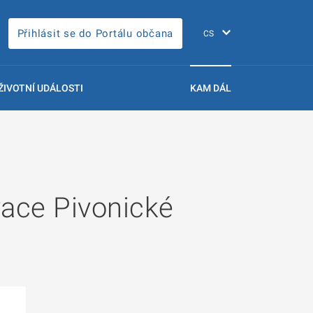
Přihlásit se do Portálu občana
ŽIVOTNÍ UDÁLOSTI
KAM DÁL
vace Pivonické