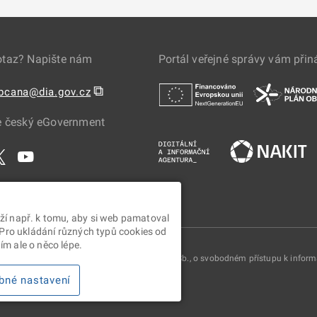
otaz? Napište nám
Portál veřejné správy vám přin
⧉
obcana@dia.gov.cz
e český eGovernment
ží např. k tomu, aby si web pamatoval
 Pro ukládání různých typů cookies od
m ale o něco lépe.
oskytovány v souladu se zákonem č. 106/1999 Sb., o svobodném přístupu k infor
bné nastavení