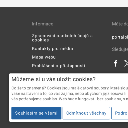
Informace
Máte d
Zpracování osobních údajů a
portal
cookies
Kontakty pro média
Sledujt
Mapa webu
Prohlášení o přístupnosti
Uživatelská příručka
Můžeme si u vás uložit cookies?
Co že to znamená? Cookies jsou malé datové soubory, které slou
vaše nastavení a to, co vás zajímá, nebo abychom jej zlepšovali.
vás potřebujeme souhlas. Web bude fungovat i bez souhlasu, s ní
2026 © Digitální a informační agentura • Informace jsou p
Souhlasím se všemi
Odmítnout všechny
Podro