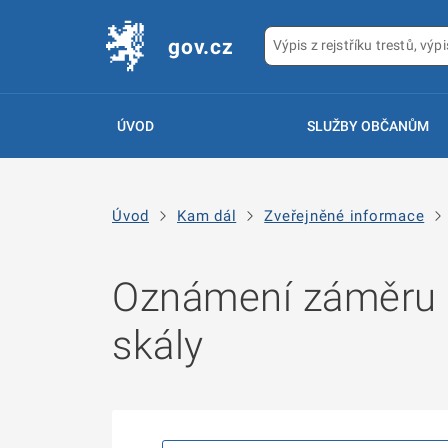
gov.cz
ÚVOD
SLUŽBY OBČANŮM
Úvod
Kam dál
Zveřejněné informace
Oznámení záměru n
skály