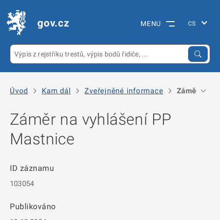
gov.cz
MENU
Úvod
Kam dál
Zveřejněné informace
Záměr na vy
Záměr na vyhlášení PP
Mastnice
ID záznamu
103054
Publikováno