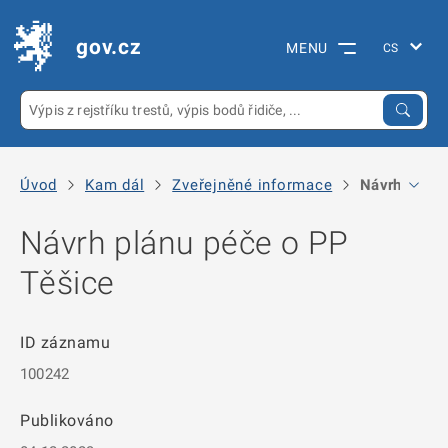
gov.cz
MENU
Úvod
Kam dál
Zveřejněné informace
Návrh plánu
Návrh plánu péče o PP
Těšice
ID záznamu
100242
Publikováno