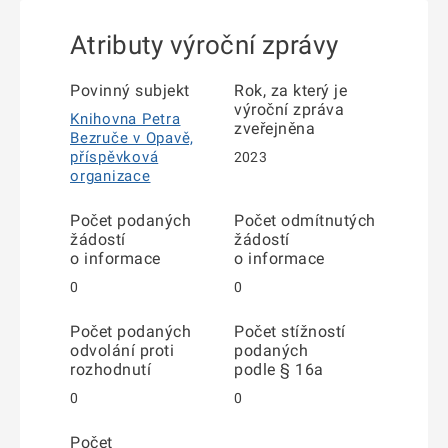
Atributy výroční zprávy
Povinný subjekt
Rok, za který je
výroční zpráva
Knihovna Petra
zveřejněna
Bezruče v Opavě,
příspěvková
2023
organizace
Počet podaných
Počet odmítnutých
žádostí
žádostí
o informace
o informace
0
0
Počet podaných
Počet stížností
odvolání proti
podaných
rozhodnutí
podle § 16a
0
0
Počet