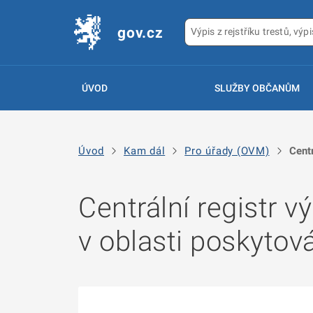
gov.cz
ÚVOD
SLUŽBY OBČANŮM
Úvod
Kam dál
Pro úřady (OVM)
Centr
Centrální registr v
v oblasti poskytov