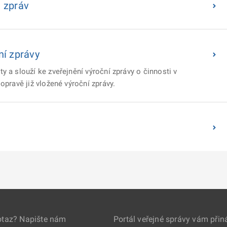
 zpráv
ní zprávy
y a slouží ke zveřejnění výroční zprávy o činnosti v
opravě již vložené výroční zprávy.
otaz? Napište nám
Portál veřejné správy vám přin