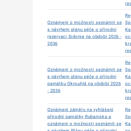
re
Re
Oznámení o možnosti seznámit se
Sp
s návrhem plánu péče o přírodní
Ka
rezervaci Sidonie na období 2026 -
oc
2036
kr
re
Re
Oznámení o možnosti seznámit se
Sp
s návrhem plánu péče o přírodní
Ka
památku Okrouhlá na období 2026
oc
- 2036
kr
re
Oznámení záměru na vyhlášení
Re
přírodní památky Rubaniska a
Sp
oznámení o možnosti seznámit se
Ka
s návrhem Plánu péče o přírodní
oc