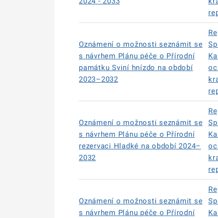
2024 - 2033
kr
re
Re
Oznámení o možnosti seznámit se
Sp
s návrhem Plánu péče o Přírodní
Ka
památku Sviní hnízdo na období
oc
2023–2032
kr
re
Re
Oznámení o možnosti seznámit se
Sp
s návrhem Plánu péče o Přírodní
Ka
rezervaci Hladké na období 2024–
oc
2032
kr
re
Re
Oznámení o možnosti seznámit se
Sp
s návrhem Plánu péče o Přírodní
Ka