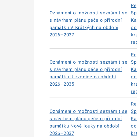
Re
Oznámení o možnosti seznámit se
Sp
s návrhem plánu péče o přírodní
Ka
památku V Krátkých na období
oc
2026–2037
kr
re
Re
Oznámení o možnosti seznámit se
Sp
s návrhem plánu péče o přírodní
Ka
památku U zvonice na období
oc
2026–2035
kr
re
Re
Oznámení o možnosti seznámit se
Sp
s návrhem plánu péče o přírodní
Ka
památku Nové louky na období
oc
2026–2037
kr