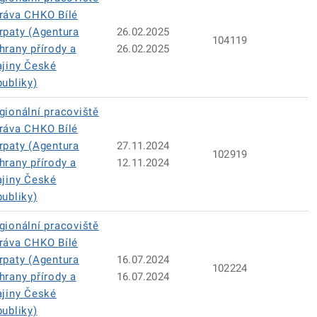
ráva CHKO Bílé
rpaty (Agentura
26.02.2025
104119
hrany přírody a
26.02.2025
ajiny České
publiky)
gionální pracoviště
ráva CHKO Bílé
rpaty (Agentura
27.11.2024
102919
hrany přírody a
12.11.2024
ajiny České
publiky)
gionální pracoviště
ráva CHKO Bílé
rpaty (Agentura
16.07.2024
102224
hrany přírody a
16.07.2024
ajiny České
publiky)