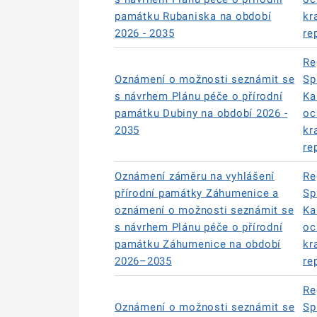
památku Rubaniska na období
kr
2026 - 2035
re
Re
Oznámení o možnosti seznámit se
Sp
s návrhem Plánu péče o přírodní
Ka
památku Dubiny na období 2026 -
oc
2035
kr
re
Oznámení záměru na vyhlášení
Re
přírodní památky Záhumenice a
Sp
oznámení o možnosti seznámit se
Ka
s návrhem Plánu péče o přírodní
oc
památku Záhumenice na období
kr
2026–2035
re
Re
Oznámení o možnosti seznámit se
Sp