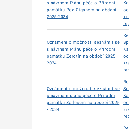
s návrhem Plánu péče o Přírodní
Ka
památku Pod Cigánem na období
oc
2025-2034
kr
re
Re
Oznámení o možnosti seznámit se
Sp
s návrhem Plánu péče o Přírodní
Ka
památku Žerotín na období 2025 -
oc
2034
kr
re
Re
Oznámení o možnosti seznámit se
Sp
s návrhem plánu péče o Přírodní
Ka
památku Za lesem na období 2025
oc
- 2034
kr
re
Re