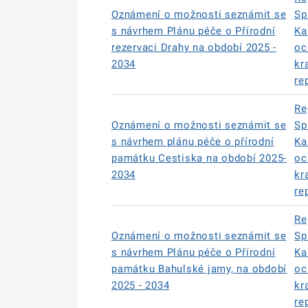
Oznámení o možnosti seznámit se
Sp
s návrhem Plánu péče o Přírodní
Ka
rezervaci Drahy na období 2025 -
oc
2034
kr
re
Re
Oznámení o možnosti seznámit se
Sp
s návrhem plánu péče o přírodní
Ka
památku Cestiska na období 2025-
oc
2034
kr
re
Re
Oznámení o možnosti seznámit se
Sp
s návrhem Plánu péče o Přírodní
Ka
památku Bahulské jamy, na období
oc
2025 - 2034
kr
re