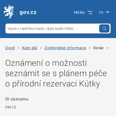
gov.cz
MENU
Úvod
Kam dál
Zveřejněné informace
Oznámení o m
Oznámení o možnosti
seznámit se s plánem péče
o přírodní rezervaci Kútky
ID záznamu
94615