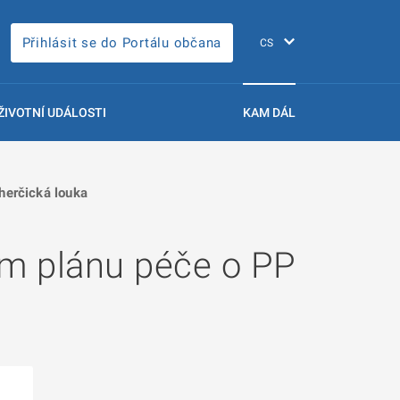
Přihlásit se do Portálu občana
ŽIVOTNÍ UDÁLOSTI
KAM DÁL
herčická louka
m plánu péče o PP