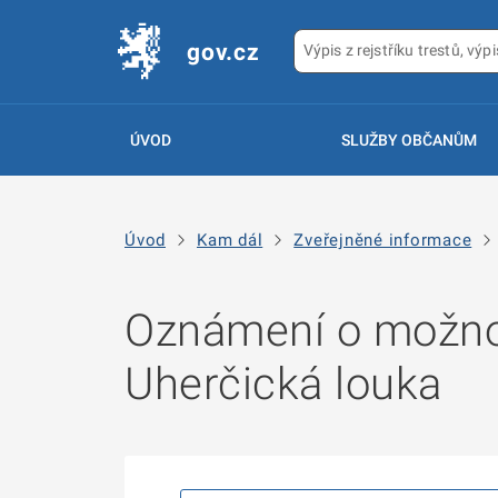
gov.cz
ÚVOD
SLUŽBY OBČANŮM
Úvod
Kam dál
Zveřejněné informace
Oznámení o možnos
Uherčická louka