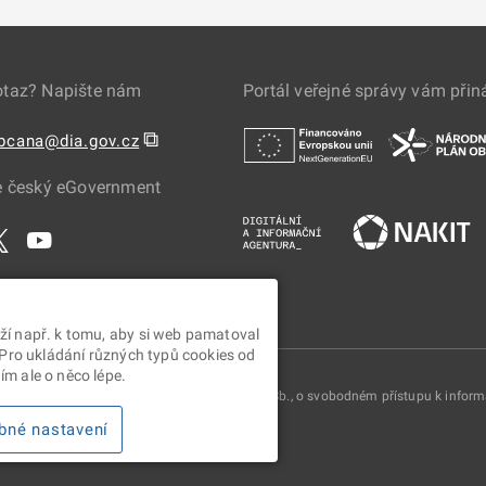
otaz? Napište nám
Portál veřejné správy vám přin
⧉
obcana@dia.gov.cz
e český eGovernment
ží např. k tomu, aby si web pamatoval
 Pro ukládání různých typů cookies od
m ale o něco lépe.
oskytovány v souladu se zákonem č. 106/1999 Sb., o svobodném přístupu k infor
bné nastavení