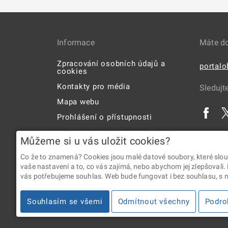
Informace
Máte d
Zpracování osobních údajů a
portal
cookies
Kontakty pro média
Sledujt
Mapa webu
Prohlášení o přístupnosti
Uživatelská příručka
Můžeme si u vás uložit cookies?
Co že to znamená? Cookies jsou malé datové soubory, které slou
vaše nastavení a to, co vás zajímá, nebo abychom jej zlepšovali.
vás potřebujeme souhlas. Web bude fungovat i bez souhlasu, s ní
2026 © Digitální a informační agentura • Informace jsou p
Souhlasím se všemi
Odmítnout všechny
Podro