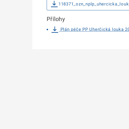
118371_ozn_nplp_uhercicka_louk
Přílohy
Plán péče PP Uherčická louka 2