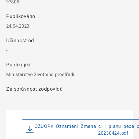
97805
Publikováno
24.04.2023
Účinnost od
-
Publikující
Ministerstvo životního prostředí
Za správnost zodpovídá
-
OZUOPK_Oznameni_Zmena_c_1_planu_pece_o_
20230424.pdf