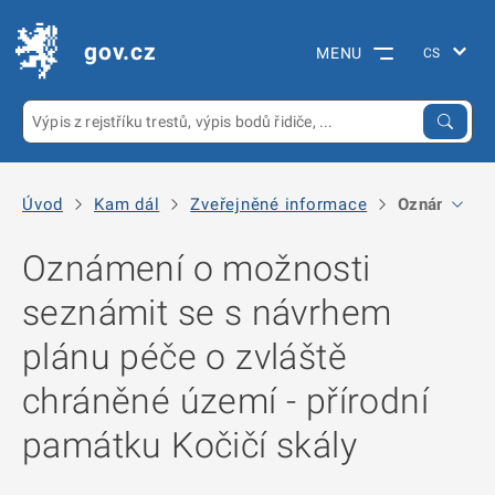
gov.cz
MENU
Úvod
Kam dál
Zveřejněné informace
Oznámení o m
Oznámení o možnosti
seznámit se s návrhem
plánu péče o zvláště
chráněné území - přírodní
památku Kočičí skály