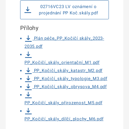
02716VC23 LV oznámení o
projednání PP Koč.skály.pdf
Přílohy
Plán péče_PP_Kočičí skály_2023-
2035.pdf
PP_Kočičí_skály_orientační_M1.pdf
PP_Kočičí_skály_katastr_M2.pdf
PP_Kočičí_skály_typologie_M3.pdf
PP_Kočičí_skály_obrysova_M4.pdf
PP_Kočičí_skály_přirozenost_M5.pdf
PP_Kočičí_skály_dílčí_plochy_M6.pdf