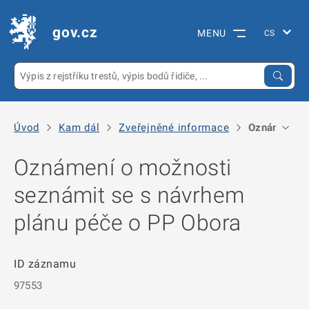
gov.cz
MENU
Úvod
Kam dál
Zveřejněné informace
Oznámení o 
Oznámení o možnosti
seznámit se s návrhem
plánu péče o PP Obora
ID záznamu
97553