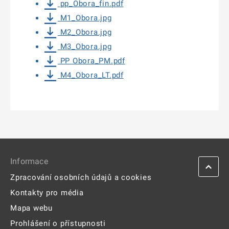
pp_Obora_fin.pdf
M1_Obora.jpg
M2_Obora.jpg
M3_Obora.jpg
PP Obora_PM.pdf
M4_Obora_LT.pdf
Informace
Zpracování osobních údajů a cookies
Kontakty pro média
Mapa webu
Prohlášení o přístupnosti