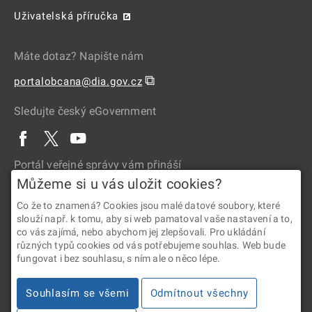
Uživatelská příručka
Máte dotaz? Napište nám
⧉
portalobcana@dia.gov.cz
Sledujte český eGovernment
Portál veřejné správy vám přináší
Můžeme si u vás uložit cookies?
Co že to znamená? Cookies jsou malé datové soubory, které
slouží např. k tomu, aby si web pamatoval vaše nastavení a to,
co vás zajímá, nebo abychom jej zlepšovali. Pro ukládání
různých typů cookies od vás potřebujeme souhlas. Web bude
fungovat i bez souhlasu, s ním ale o něco lépe.
2026 © Digitální a informační agentura • Informace jsou poskytovány
Souhlasím se všemi
Odmítnout všechny
v souladu se zákonem č. 106/1999 Sb., o svobodném přístupu
k informacím.