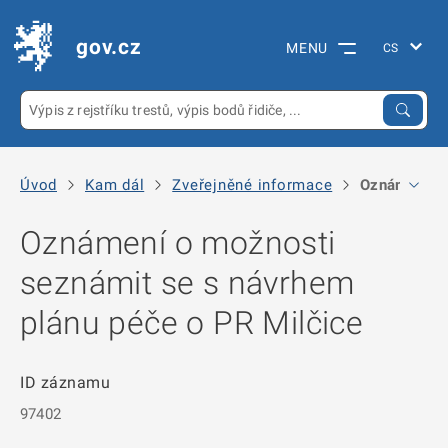
gov.cz
MENU
Úvod
Kam dál
Zveřejněné informace
Oznámení o 
Oznámení o možnosti
seznámit se s návrhem
plánu péče o PR Milčice
ID záznamu
97402