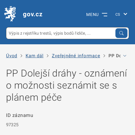
gov.cz
MENU
Úvod
Kam dál
Zveřejněné informace
PP Dolejší d
PP Dolejší dráhy - oznámení
o možnosti seznámit se s
plánem péče
ID záznamu
97325