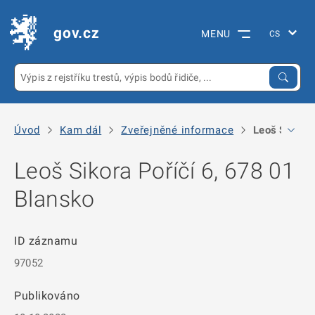
gov.cz
MENU
Úvod
Kam dál
Zveřejněné informace
Leoš Sikora 
Leoš Sikora Poříčí 6, 678 01
Blansko
ID záznamu
97052
Publikováno