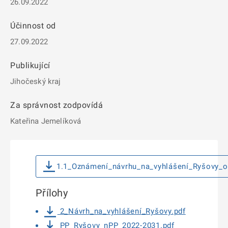
26.09.2022
Účinnost od
27.09.2022
Publikující
Jihočeský kraj
Za správnost zodpovídá
Kateřina Jemelíková
1.1_Oznámení_návrhu_na_vyhlášení_Ryšovy_o
Přílohy
2_Návrh_na_vyhlášení_Ryšovy.pdf
PP_Ryšovy_nPP_2022-2031.pdf