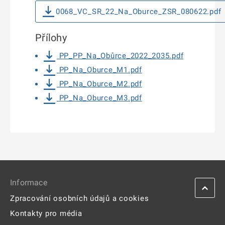
0068_VC_SR_22_Na_Oburce_ZSR_080622.pdf
Přílohy
PP_PP_Na_Obůrce_2022_2035.pdf
PP_Na_Oburce_M1.pdf
PP_Na_Oburce_M2.pdf
PP_Na_Oburce_M3.pdf
Informace
Zpracování osobních údajů a cookies
Kontakty pro média