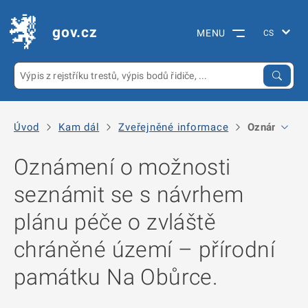
gov.cz
MENU
Úvod
Kam dál
Zveřejněné informace
Oznámení o 
Oznámení o možnosti
seznámit se s návrhem
plánu péče o zvláště
chráněné území – přírodní
památku Na Obůrce.