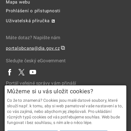
Mapa webu
Prohlášení o přístupnosti
Uživatelská příručka
Máte dotaz? Napište nám
⧉
portalobcana@dia.gov.cz
Sledujte český eGovernment
Portál veřejné správy vám přináší
Můžeme si u vás uložit cookies?
Co že to znamená? Cookies jsou malé datové soubory, které
slouží např. k tomu, aby si web pamatoval vaše nastavení a to,
co vás zajímá, nebo abychom jej zlepšovali. Pro ukládání
různých typů cookies od vás potřebujeme souhlas. Web bude
fungovat i bez souhlasu, s ním ale o něco lépe.