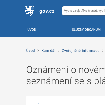
gov.cz
ÚVOD
SLUŽBY OBČANŮM
Úvod
Kam dál
Zveřejněné informace
Oznámení o novém 
seznámení se s p