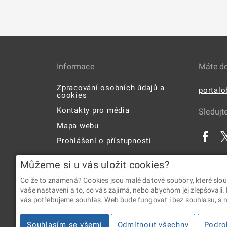
Informace
Máte d
Zpracování osobních údajů a
portal
cookies
Kontakty pro média
Sledujt
Mapa webu
Prohlášení o přístupnosti
Uživatelská příručka
Můžeme si u vás uložit cookies?
Co že to znamená? Cookies jsou malé datové soubory, které slou
vaše nastavení a to, co vás zajímá, nebo abychom jej zlepšovali.
vás potřebujeme souhlas. Web bude fungovat i bez souhlasu, s ní
2026 © Digitální a informační agentura • Informace jsou p
Souhlasím se všemi
Odmítnout všechny
Podro