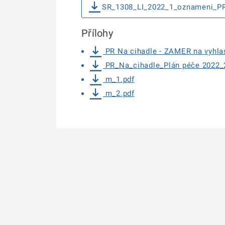
SR_1308_LI_2022_1_oznameni_PR
Přílohy
PR Na cihadle - ZAMER na vyhla
PR_Na_cihadle_Plán péče 2022_
m_1.pdf
m_2.pdf