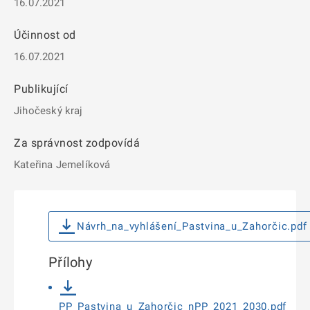
16.07.2021
Účinnost od
16.07.2021
Publikující
Jihočeský kraj
Za správnost zodpovídá
Kateřina Jemelíková
Návrh_na_vyhlášení_Pastvina_u_Zahorčic.pdf
Přílohy
PP_Pastvina_u_Zahorčic_nPP_2021_2030.pdf