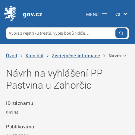
gov.cz
MENU
Úvod
Kam dál
Zveřejněné informace
Návrh na vyh
Návrh na vyhlášení PP
Pastvina u Zahorčic
ID záznamu
95194
Publikováno