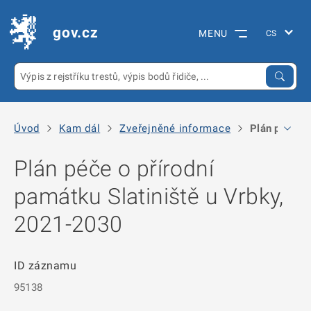
gov.cz
MENU
Úvod
Kam dál
Zveřejněné informace
Plán péče o 
Plán péče o přírodní
památku Slatiniště u Vrbky,
2021-2030
ID záznamu
95138