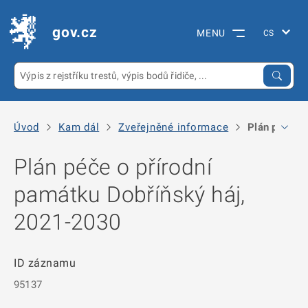
gov.cz
MENU
Úvod
Kam dál
Zveřejněné informace
Plán péče o 
Plán péče o přírodní
památku Dobříňský háj,
2021-2030
ID záznamu
95137