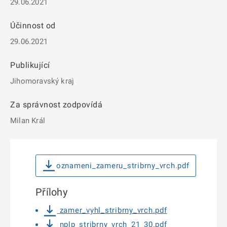
29.06.2021
Účinnost od
29.06.2021
Publikující
Jihomoravský kraj
Za správnost zodpovídá
Milan Král
oznameni_zameru_stribrny_vrch.pdf
Přílohy
zamer_vyhl_stribrny_vrch.pdf
nplp_stribrny_vrch_21_30.pdf