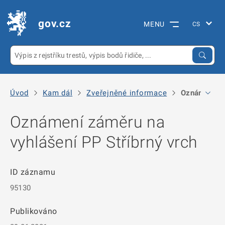
gov.cz
MENU
Úvod
Kam dál
Zveřejněné informace
Oznámení zá
Oznámení záměru na
vyhlášení PP Stříbrný vrch
ID záznamu
95130
Publikováno