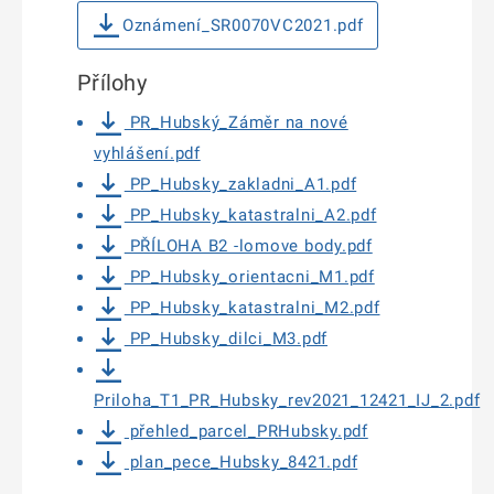
Oznámení_SR0070VC2021.pdf
Přílohy
PR_Hubský_Záměr na nové
vyhlášení.pdf
PP_Hubsky_zakladni_A1.pdf
PP_Hubsky_katastralni_A2.pdf
PŘÍLOHA B2 -lomove body.pdf
PP_Hubsky_orientacni_M1.pdf
PP_Hubsky_katastralni_M2.pdf
PP_Hubsky_dilci_M3.pdf
Priloha_T1_PR_Hubsky_rev2021_12421_IJ_2.pdf
přehled_parcel_PRHubsky.pdf
plan_pece_Hubsky_8421.pdf