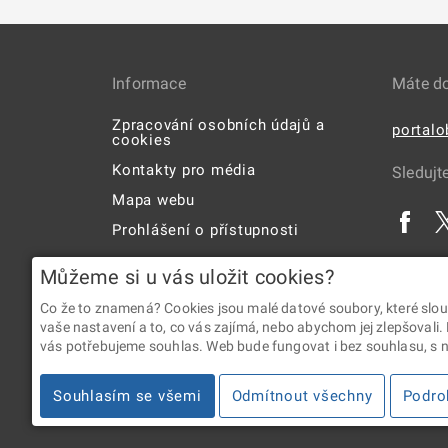
Informace
Máte d
Zpracování osobních údajů a
portal
cookies
Kontakty pro média
Sledujt
Mapa webu
Prohlášení o přístupnosti
Uživatelská příručka
Můžeme si u vás uložit cookies?
Co že to znamená? Cookies jsou malé datové soubory, které slou
vaše nastavení a to, co vás zajímá, nebo abychom jej zlepšovali.
vás potřebujeme souhlas. Web bude fungovat i bez souhlasu, s ní
2026 © Digitální a informační agentura • Informace jsou p
Souhlasím se všemi
Odmítnout všechny
Podro