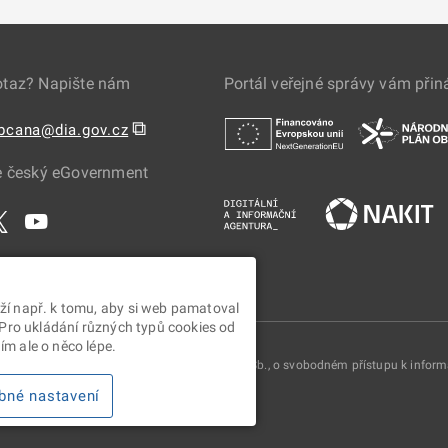
otaz? Napište nám
Portál veřejné správy vám přin
⧉
obcana@dia.gov.cz
e český eGovernment
ží např. k tomu, aby si web pamatoval
 Pro ukládání různých typů cookies od
m ale o něco lépe.
oskytovány v souladu se zákonem č. 106/1999 Sb., o svobodném přístupu k infor
bné nastavení