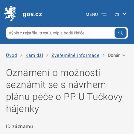
gov.cz
MENU
Úvod
Kam dál
Zveřejněné informace
Oznámení o 
Oznámení o možnosti
seznámit se s návrhem
plánu péče o PP U Tučkovy
hájenky
ID záznamu