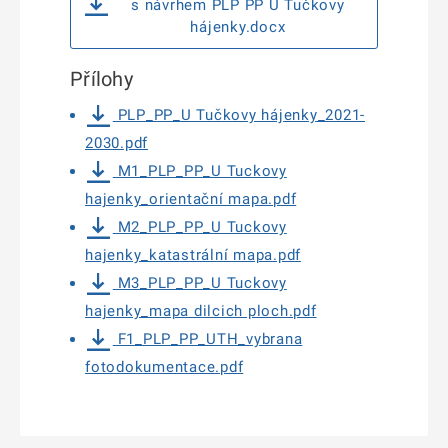
s návrhem PLP PP U Tučkovy
hájenky.docx
Přílohy
PLP_PP_U Tučkovy hájenky_2021-
2030.pdf
M1_PLP_PP_U Tuckovy
hajenky_orientační mapa.pdf
M2_PLP_PP_U Tuckovy
hajenky_katastrální mapa.pdf
M3_PLP_PP_U Tuckovy
hajenky_mapa dilcich ploch.pdf
F1_PLP_PP_UTH_vybrana
fotodokumentace.pdf