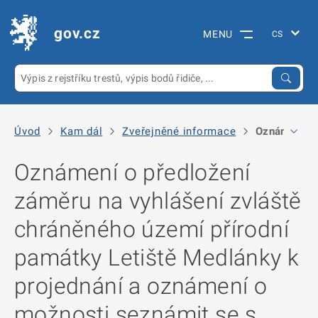
gov.cz
MENU
Úvod
Kam dál
Zveřejněné informace
Oznámení o p
Oznámení o předložení
záměru na vyhlášení zvláště
chráněného území přírodní
památky Letiště Medlánky k
projednání a oznámení o
možnosti seznámit se s