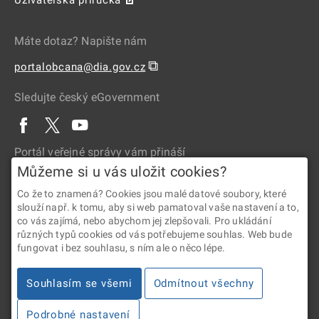
Máte dotaz? Napište nám
⧉
portalobcana@dia.gov.cz
Sledujte český eGovernment
Portál veřejné správy vám přináší
Můžeme si u vás uložit cookies?
Co že to znamená? Cookies jsou malé datové soubory, které
slouží např. k tomu, aby si web pamatoval vaše nastavení a to,
co vás zajímá, nebo abychom jej zlepšovali. Pro ukládání
různých typů cookies od vás potřebujeme souhlas. Web bude
fungovat i bez souhlasu, s ním ale o něco lépe.
2026 © Digitální a informační agentura • Informace jsou poskytovány
Souhlasím se všemi
Odmítnout všechny
v souladu se zákonem č. 106/1999 Sb., o svobodném přístupu
k informacím.
Podrobné nastavení