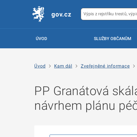
gov.cz
ÚVOD
SLUŽBY OBČANŮM
Úvod
Kam dál
Zveřejněné informace
PP Granátová skál
návrhem plánu pé