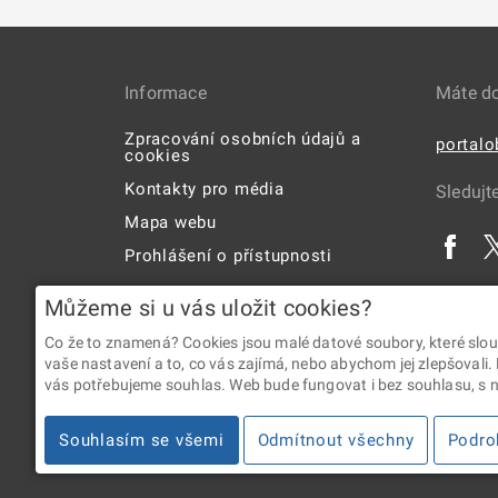
Informace
Máte d
Zpracování osobních údajů a
portal
cookies
Kontakty pro média
Sledujt
Mapa webu
Prohlášení o přístupnosti
Uživatelská příručka
Můžeme si u vás uložit cookies?
Co že to znamená? Cookies jsou malé datové soubory, které slou
vaše nastavení a to, co vás zajímá, nebo abychom jej zlepšovali.
vás potřebujeme souhlas. Web bude fungovat i bez souhlasu, s ní
2026 © Digitální a informační agentura • Informace jsou p
Souhlasím se všemi
Odmítnout všechny
Podro