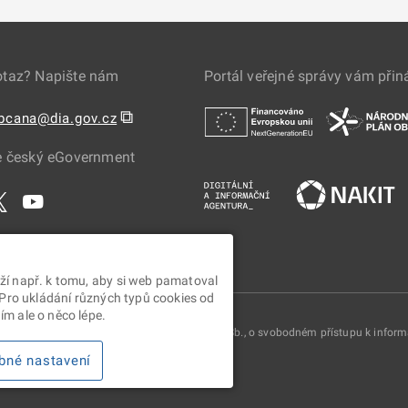
otaz? Napište nám
Portál veřejné správy vám přin
⧉
obcana@dia.gov.cz
e český eGovernment
ží např. k tomu, aby si web pamatoval
 Pro ukládání různých typů cookies od
m ale o něco lépe.
oskytovány v souladu se zákonem č. 106/1999 Sb., o svobodném přístupu k infor
bné nastavení