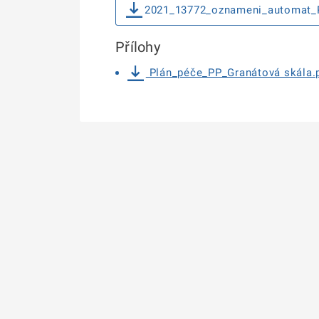
2021_13772_oznameni_automat_
Přílohy
Plán_péče_PP_Granátová skála.