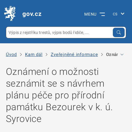
gov.cz
MENU
Úvod
Kam dál
Zveřejněné informace
Oznámení o m
Oznámení o možnosti
seznámit se s návrhem
plánu péče pro přírodní
památku Bezourek v k. ú.
Syrovice