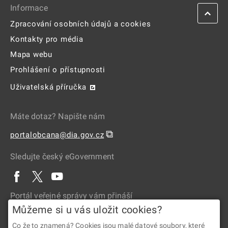
Informace
Zpracování osobních údajů a cookies
Kontakty pro média
Mapa webu
Prohlášení o přístupnosti
Uživatelská příručka
Máte dotaz? Napište nám
⧉
portalobcana@dia.gov.cz
Sledujte český eGovernment
Portál veřejné správy vám přináší
Můžeme si u vás uložit cookies?
Co že to znamená? Cookies jsou malé datové soubory, které