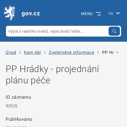
gov.cz
MENU
Úvod
Kam dál
Zveřejněné informace
PP Hrádky - 
PP Hrádky - projednání
plánu péče
ID záznamu
93925
Publikováno