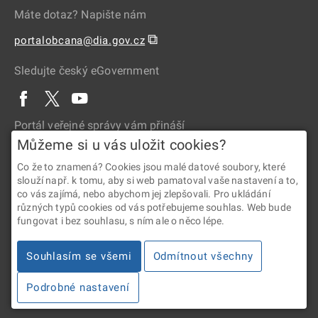
Máte dotaz? Napište nám
⧉
portalobcana@dia.gov.cz
Sledujte český eGovernment
Portál veřejné správy vám přináší
Můžeme si u vás uložit cookies?
Co že to znamená? Cookies jsou malé datové soubory, které
slouží např. k tomu, aby si web pamatoval vaše nastavení a to,
co vás zajímá, nebo abychom jej zlepšovali. Pro ukládání
různých typů cookies od vás potřebujeme souhlas. Web bude
fungovat i bez souhlasu, s ním ale o něco lépe.
2026 © Digitální a informační agentura • Informace jsou poskytovány
Souhlasím se všemi
Odmítnout všechny
v souladu se zákonem č. 106/1999 Sb., o svobodném přístupu
k informacím.
Podrobné nastavení
Verze 4.2.288