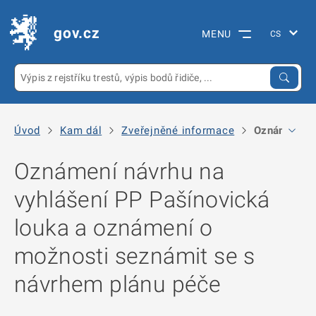
gov.cz
MENU
Úvod
Kam dál
Zveřejněné informace
Oznámení ná
Oznámení návrhu na
vyhlášení PP Pašínovická
louka a oznámení o
možnosti seznámit se s
návrhem plánu péče