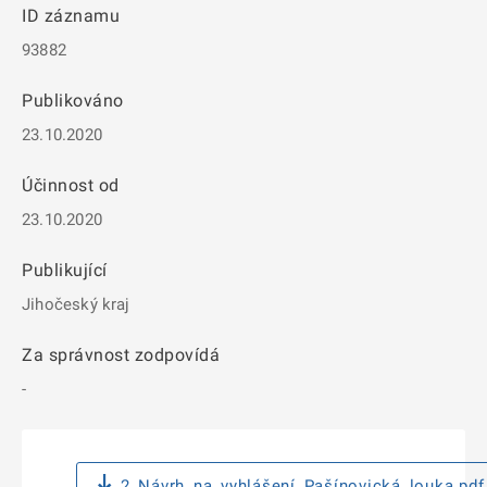
ID záznamu
93882
Publikováno
23.10.2020
Účinnost od
23.10.2020
Publikující
Jihočeský kraj
Za správnost zodpovídá
-
2_Návrh_na_vyhlášení_Pašínovická_louka.pdf