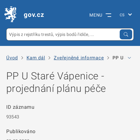
gov.cz
MENU
Úvod
Kam dál
Zveřejněné informace
PP U Staré V
PP U Staré Vápenice -
projednání plánu péče
ID záznamu
93543
Publikováno