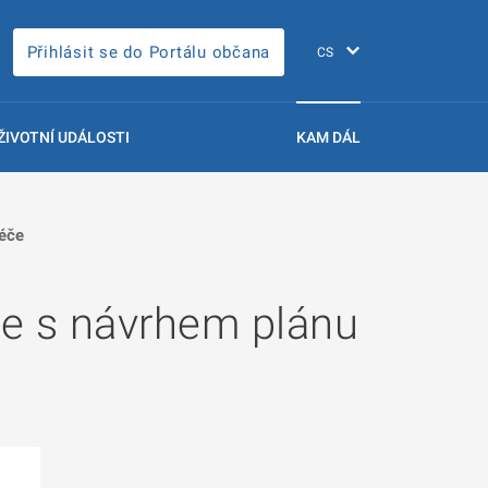
Přihlásit se do Portálu občana
ŽIVOTNÍ UDÁLOSTI
KAM DÁL
éče
se s návrhem plánu