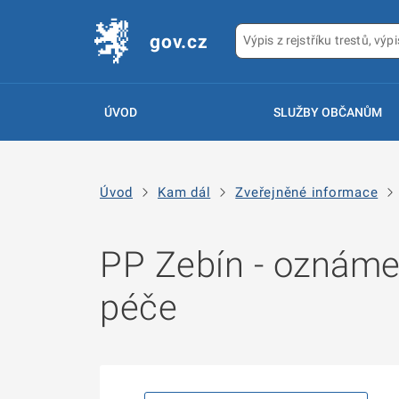
gov.cz
ÚVOD
SLUŽBY OBČANŮM
Úvod
Kam dál
Zveřejněné informace
PP Zebín - oznáme
péče