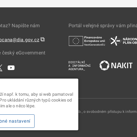
otaz? Napište nám
Portál veřejné správy vám přin
⧉
obcana@dia.gov.cz
e český eGovernment
ží např. k tomu, aby si web pamatoval
 Pro ukládání různých typů cookies od
m ale o něco lépe.
oskytovány v souladu se zákonem č. 106/1999 Sb., o svobodném přístupu k infor
bné nastavení