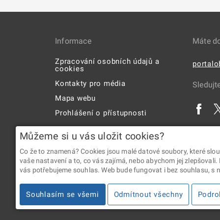
Informace
Máte d
Zpracování osobních údajů a
portal
cookies
Kontakty pro média
Sledujt
Mapa webu
Prohlášení o přístupnosti
Uživatelská příručka
Můžeme si u vás uložit cookies?
Co že to znamená? Cookies jsou malé datové soubory, které slou
vaše nastavení a to, co vás zajímá, nebo abychom jej zlepšovali.
vás potřebujeme souhlas. Web bude fungovat i bez souhlasu, s ní
2026 © Digitální a informační agentura • Informace jsou p
Souhlasím se všemi
Odmítnout všechny
Podro