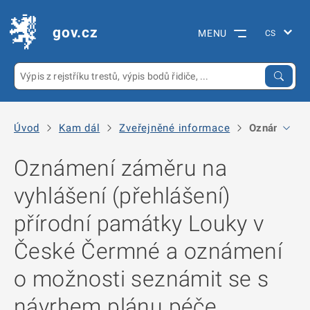
gov.cz
MENU
Úvod
Kam dál
Zveřejněné informace
Oznámení zá
Oznámení záměru na
vyhlášení (přehlášení)
přírodní památky Louky v
České Čermné a oznámení
o možnosti seznámit se s
návrhem plánu péče