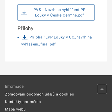
PVS - Návrh na vyhlášení PP
Louky v České Čermné.pdf
Přílohy
Příloha 1_PP Louky v CC_návrh na
vyhlášení_final.pdf
Informace
Zpracování osobních údajů a cookies
Kontakty pro média
Mapa webu