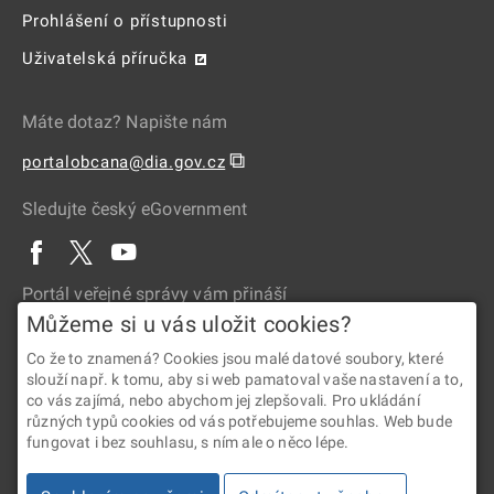
Prohlášení o přístupnosti
Uživatelská příručka
Máte dotaz? Napište nám
⧉
portalobcana@dia.gov.cz
Sledujte český eGovernment
Portál veřejné správy vám přináší
Můžeme si u vás uložit cookies?
Co že to znamená? Cookies jsou malé datové soubory, které
slouží např. k tomu, aby si web pamatoval vaše nastavení a to,
co vás zajímá, nebo abychom jej zlepšovali. Pro ukládání
různých typů cookies od vás potřebujeme souhlas. Web bude
fungovat i bez souhlasu, s ním ale o něco lépe.
2026 © Digitální a informační agentura • Informace jsou poskytovány