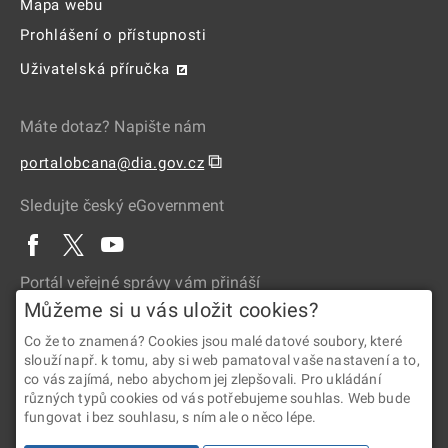
Mapa webu
Prohlášení o přístupnosti
Uživatelská příručka
Máte dotaz? Napište nám
⧉
portalobcana@dia.gov.cz
Sledujte český eGovernment
Portál veřejné správy vám přináší
Můžeme si u vás uložit cookies?
Co že to znamená? Cookies jsou malé datové soubory, které
slouží např. k tomu, aby si web pamatoval vaše nastavení a to,
co vás zajímá, nebo abychom jej zlepšovali. Pro ukládání
různých typů cookies od vás potřebujeme souhlas. Web bude
fungovat i bez souhlasu, s ním ale o něco lépe.