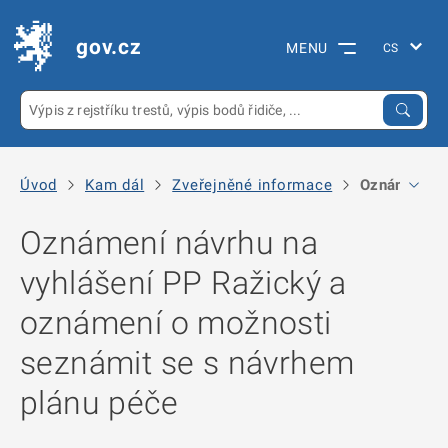
gov.cz
MENU
Úvod
Kam dál
Zveřejněné informace
Oznámení ná
Oznámení návrhu na
vyhlášení PP Ražický a
oznámení o možnosti
seznámit se s návrhem
plánu péče