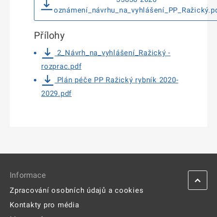
oznámení_návrhu_na_vyhlášení_PP_Ražický.p
Přílohy
2_Návrh_na_vyhlášení_Ražický -
rozprac.pdf
Plán péče PP Ražický rybník 2020-
2029.pdf
Informace
Zpracování osobních údajů a cookies
Kontakty pro média