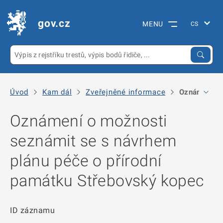
gov.cz
MENU
Úvod
Kam dál
Zveřejněné informace
Oznámení o 
Oznámení o možnosti
seznámit se s návrhem
plánu péče o přírodní
památku Střebovský kopec
ID záznamu