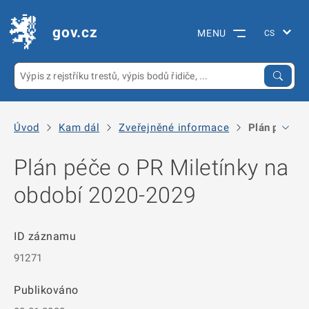
gov.cz
MENU
Úvod
Kam dál
Zveřejněné informace
Plán péče o
Plán péče o PR Miletínky na
období 2020-2029
ID záznamu
91271
Publikováno