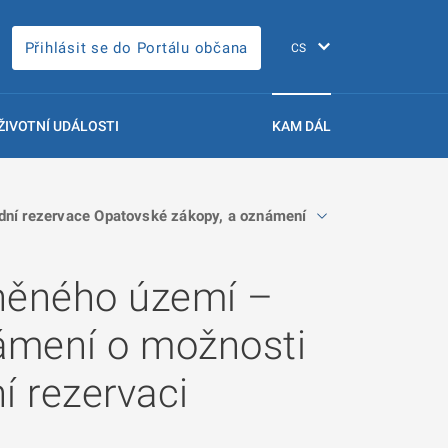
Přihlásit se do Portálu občana
ŽIVOTNÍ UDÁLOSTI
KAM DÁL
dní rezervace Opatovské zákopy, a oznámení o možnosti seznámit
áněného území –
námení o možnosti
í rezervaci