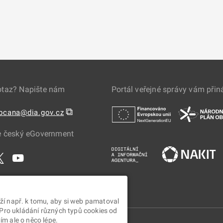
otaz? Napište nám
Portál veřejné správy vám přin
⧉
obcana@dia.gov.cz
e český eGovernment
ží např. k tomu, aby si web pamatoval
 Pro ukládání různých typů cookies od
m ale o něco lépe.