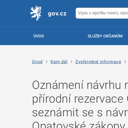
gov.cz
ÚVOD
SLUŽBY OBČANŮM
Úvod
Kam dál
Zveřejněné informace
Oznámení návrhu n
přírodní rezervac
seznámit se s návr
Opatovské zákopy