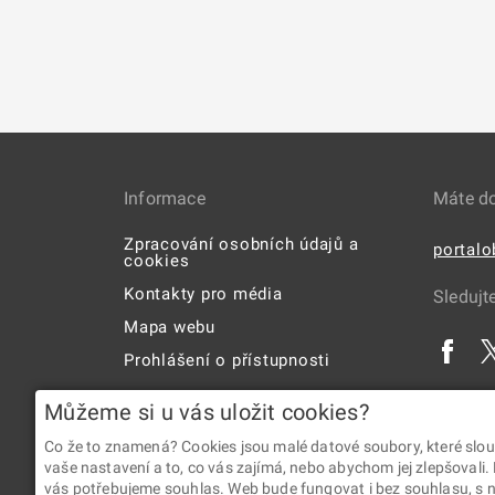
Informace
Máte d
Zpracování osobních údajů a
portal
cookies
Kontakty pro média
Sledujt
Mapa webu
Prohlášení o přístupnosti
Uživatelská příručka
Můžeme si u vás uložit cookies?
Co že to znamená? Cookies jsou malé datové soubory, které slou
vaše nastavení a to, co vás zajímá, nebo abychom jej zlepšovali.
vás potřebujeme souhlas. Web bude fungovat i bez souhlasu, s ní