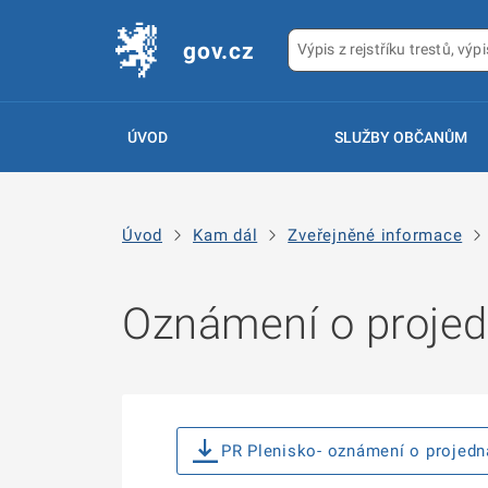
gov.cz
ÚVOD
SLUŽBY OBČANŮM
Úvod
Kam dál
Zveřejněné informace
Oznámení o projed
PR Plenisko- oznámení o projedn