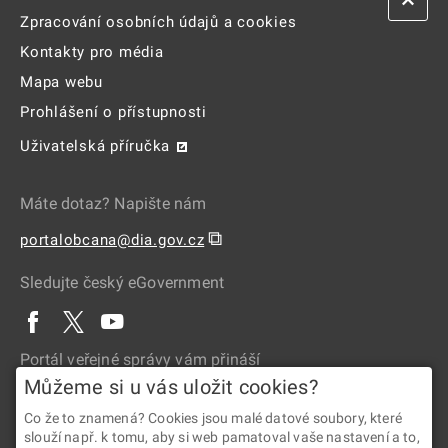
Zpracování osobních údajů a cookies
Kontakty pro média
Mapa webu
Prohlášení o přístupnosti
Uživatelská příručka
Máte dotaz? Napište nám
⧉
portalobcana@dia.gov.cz
Sledujte český eGovernment
Portál veřejné správy vám přináší
Můžeme si u vás uložit cookies?
Co že to znamená? Cookies jsou malé datové soubory, které
slouží např. k tomu, aby si web pamatoval vaše nastavení a to,