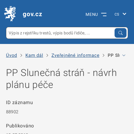
gov.cz
MENU
Úvod
Kam dál
Zveřejněné informace
PP Slunečná 
PP Slunečná stráň - návrh
plánu péče
ID záznamu
88902
Publikováno