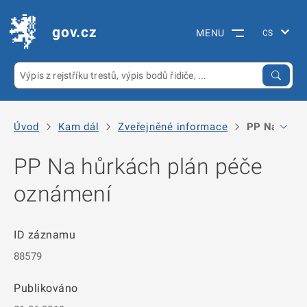
gov.cz
MENU
Úvod
Kam dál
Zveřejněné informace
PP Na hůrká
PP Na hůrkách plán péče
oznámení
ID záznamu
88579
Publikováno