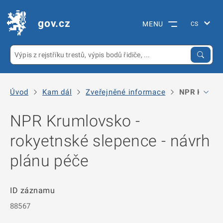
gov.cz
MENU
Úvod
Kam dál
Zveřejněné informace
NPR Krumlov
NPR Krumlovsko -
rokyetnské slepence - návrh
plánu péče
ID záznamu
88567