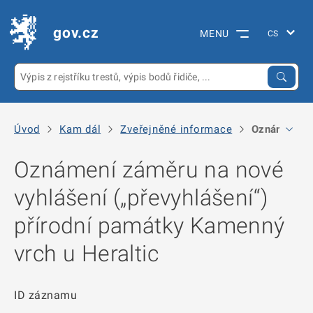
gov.cz
MENU
Úvod
Kam dál
Zveřejněné informace
Oznámení zám
Oznámení záměru na nové
vyhlášení („převyhlášení“)
přírodní památky Kamenný
vrch u Heraltic
ID záznamu