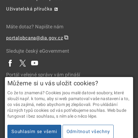
Uživatelská příručka
Máte dotaz? Napište nám
⧉
portalobcana@dia.gov.cz
Sledujte český eGovernment
Portál veřejné správy vám přináší
Můžeme si u vás uložit cookies?
Co že to znamená? Cookies jsou malé datové soubory, které
slouží např. k tomu, aby si web pamatoval vaše nastavení a to,
co vás zajímá, nebo abychom jej zlepšovali. Pro ukládání
různých typů cookies od vás potřebujeme souhlas. Web bude
fungovat i bez souhlasu, s ním ale o něco lépe.
2026 © Digitální a informační agentura • Informace jsou poskytovány
Souhlasím se všemi
Odmítnout všechny
v souladu se zákonem č. 106/1999 Sb., o svobodném přístupu
k informacím.