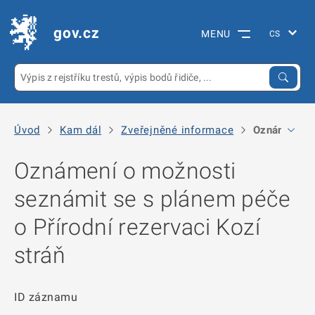
gov.cz
MENU
Úvod
Kam dál
Zveřejněné informace
Oznámení o m
Oznámení o možnosti
seznámit se s plánem péče
o Přírodní rezervaci Kozí
stráň
ID záznamu