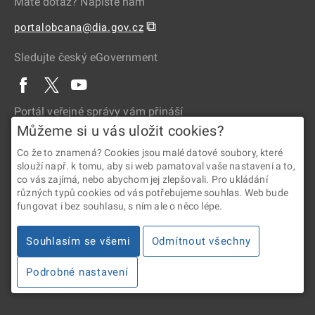
Máte dotaz? Napište nám
⧉
portalobcana@dia.gov.cz
Sledujte český eGovernment
Portál veřejné správy vám přináší
Můžeme si u vás uložit cookies?
Co že to znamená? Cookies jsou malé datové soubory, které
slouží např. k tomu, aby si web pamatoval vaše nastavení a to,
co vás zajímá, nebo abychom jej zlepšovali. Pro ukládání
různých typů cookies od vás potřebujeme souhlas. Web bude
fungovat i bez souhlasu, s ním ale o něco lépe.
2026 © Digitální a informační agentura • Informace jsou poskytovány
Souhlasím se všemi
Odmítnout všechny
v souladu se zákonem č. 106/1999 Sb., o svobodném přístupu
k informacím.
Podrobné nastavení
Verze 4.2.288